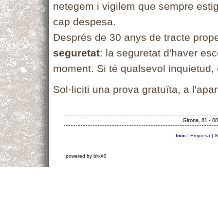
netegem i vigilem que sempre estig
cap despesa.
Després de 30 anys de tracte proper
seguretat
: la seguretat d'haver esco
moment. Si té qualsevol inquietud,
Sol·liciti una prova gratuïta, a l'apa
Girona, 81 - 08
Inici
|
Empresa
|
S
powered by bit-X0