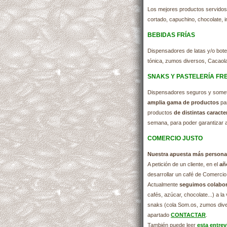
Los mejores productos servidos 
cortado, capuchino, chocolate, i
BEBIDAS FRÍAS
Dispensadores de latas y/o bote
tónica, zumos diversos, Cacaolat
SNAKS Y PASTELERÍA FR
Dispensadores seguros y sometid
amplia gama de productos
par
productos
de distintas caracte
semana, para poder garantizar a
COMERCIO JUSTO
Nuestra apuesta más persona
A petición de un cliente, en el
añ
desarrollar un café de Comercio
Actualmente
seguimos colabo
cafés, azúcar, chocolate...) a 
snaks (cola Som.os, zumos divers
apartado
CONTACTAR
.
También puede leer
esta entrev