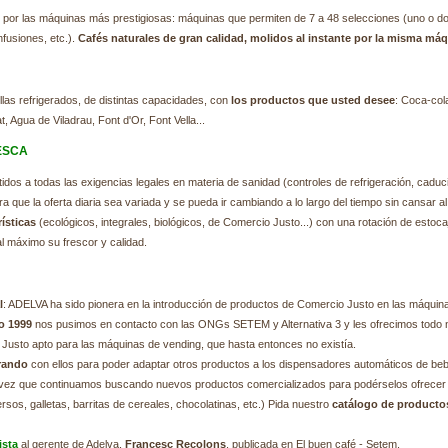
por las máquinas más prestigiosas: máquinas que permiten de 7 a 48 selecciones (uno o dos
nfusiones, etc.).
Cafés naturales de gran calidad, molidos al instante por la misma máq
llas refrigerados, de distintas capacidades, con
los productos que usted desee
: Coca-col
, Agua de Viladrau, Font d'Or, Font Vella...
ESCA
os a todas las exigencias legales en materia de sanidad (controles de refrigeración, cadu
a que la oferta diaria sea variada y se pueda ir cambiando a lo largo del tiempo sin cansar a
rísticas
(ecológicos, integrales, biológicos, de Comercio Justo...) con una rotación de esto
l máximo su frescor y calidad.
l
: ADELVA ha sido pionera en la introducción de productos de Comercio Justo en las máquin
o 1999
nos pusimos en contacto con las ONGs SETEM y Alternativa 3 y les ofrecimos todo 
 Justo apto para las máquinas de vending, que hasta entonces no existía.
rando
con ellos para poder adaptar otros productos a los dispensadores automáticos de bebi
la vez que continuamos buscando nuevos productos comercializados para podérselos ofrecer
os, galletas, barritas de cereales, chocolatinas, etc.) Pida nuestro
catálogo de producto
ista
al gerente de Adelva,
Francesc Recolons
, publicada en El buen café - Setem.