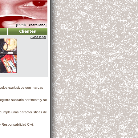
[
català
-
castellano
]
Aviso legal
nculos exclusivos con marcas
egistro sanitario pertinente y se
cumple unas características de
Responsabilidad Civil.